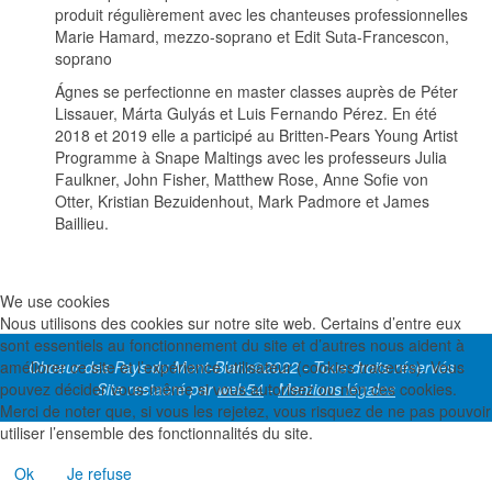
produit régulièrement avec les chanteuses professionnelles
Marie Hamard, mezzo-soprano et Edit Suta-Francescon,
soprano
Ágnes se perfectionne en master classes auprès de Péter
Lissauer, Márta Gulyás et Luis Fernando Pérez. En été
2018 et 2019 elle a participé au Britten-Pears Young Artist
Programme à Snape Maltings avec les professeurs Julia
Faulkner, John Fisher, Matthew Rose, Anne Sofie von
Otter, Kristian Bezuidenhout, Mark Padmore et James
Baillieu.
We use cookies
Nous utilisons des cookies sur notre site web. Certains d’entre eux
sont essentiels au fonctionnement du site et d’autres nous aident à
améliorer ce site et l’expérience utilisateur (cookies traceurs). Vous
Choeur des Pays du Mont-Blanc©2022 - Tous droits réservés -
pouvez décider vous-même si vous autorisez ou non ces cookies.
Site restauré par
web54
-
Mentions légales
Merci de noter que, si vous les rejetez, vous risquez de ne pas pouvoir
utiliser l’ensemble des fonctionnalités du site.
Ok
Je refuse