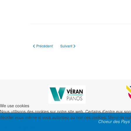
Article précédent : Le Dauphiné Libéré, Février 2016
Article suivant : Le Dauphiné Libéré, Avril 2
Précédent
Suivant
We use cookies
Nous utilisons des cookies sur notre site web. Certains d’entre eux sont
décider vous-même si vous autorisez ou non ces cookies. Merci de noter 
Choeur des Pays 
Ok
Je refuse